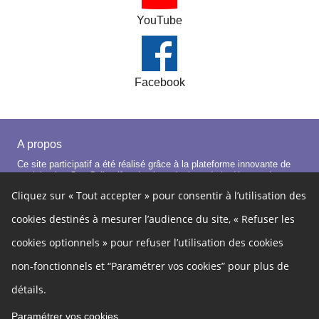
YouTube
Facebook
A propos
Ce site participatif a été réalisé grâce à la plateforme innovante de
participation
Cap Collectif
, selon les principes de la
démocratie
ouverte
.
Cliquez sur « Tout accepter » pour consentir à l’utilisation des
Facebook
Instagram
Linkedin
cookies destinés à mesurer l’audience du site, « Refuser les
Autres liens
cookies optionnels » pour refuser l’utilisation des cookies
Cookies
Gestion des cookies
non-fonctionnels et “Paramétrer vos cookies” pour plus de
Politique de confidentialité
Mentions légales
détails.
Besoin d'aide ?
Langue :
Français
Paramétrer vos cookies